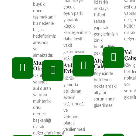
mahalle'ye
yanın
iki farklı
büyük
çocuk
atıl d
noktaya
önem
oyun parkı
yapıla
futbol
taşımaktadır
yaparak
dikiş 
sahası
bu nedenle
küçük
kültür
yaparak
başlıca
kardeşlerimizin
olarak
gençlerimizin
hedeflerimiz
daha keyifli
değerl
birlik
arasında
vakit
beraberliğini
yer
Yol
geçirmesini
pekiştireceğiz
almaktadır.
Çalı
sağlayacağız.
Altyapı
Muhtarlık
Atıl
Çalışmaları
Köy iç
Ofisi
Evler
belirl
Köy içinde
Okulun
noktal
Körük
belirlenen
yanında
yol
yanında
noktalardaki
atıl duran
sorunl
atıl duran
altyapı
yapıların
gideri
evlerin
sorunlarının
muhtarlık
sağlık ocağı
giderilmesi
ofisi,
ve
dernek
veteriner
başkanlığı
olarak
olarak
yenilenmesi
değerlendirilmesi