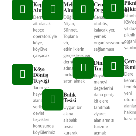
Pikn
Kepçe
Mekan
Cenaze
Etkin
Alımı
Alımı
Organizasyonu
İstanb
Derneğe
Düğün,
Cenazelerde
Köy'de
ait olacak
Nişan,
otobüs,
yıl düz
kepçe
Sünnet,
kalacak yer,
piknik
operatörüyle
Toplantı
yemek
organ
köye,
vb,
organizasyonunun
yapılm
köylüye
etkinliklerin
sağlanması
çalışacak
gerçekleşeceği
Çevr
Dini
dernek
Temiz
Turizm
Köye
adına bir
Dönüş
Dere
mekan
Köyümüzün
Teşviği
kenarl
satın almak
manevi
temizl
Tarım ve
değerlerini
Balık
yeni
hayvancılık
daha geniş
Tesisi
oturm
alanlarında
kitlelere
alanla
verilen
Uygun bir
tanıtmak
halkım
devlet
alana
ziyaret
kazand
teşvikleri
alabalık
alanlarımızı
konusunda
tesisi
turizme
köylülerimiz
kurarak
açmak