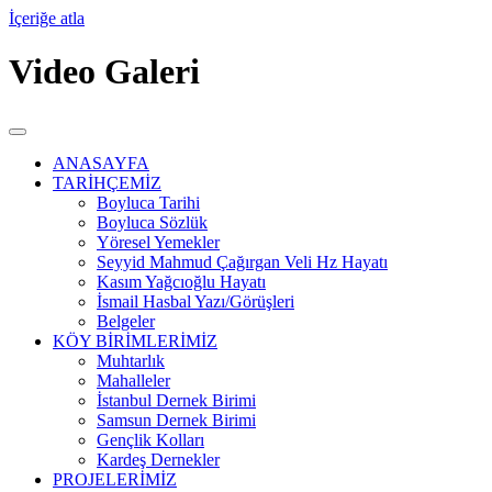
İçeriğe atla
Video Galeri
ANASAYFA
TARİHÇEMİZ
Boyluca Tarihi
Boyluca Sözlük
Yöresel Yemekler
Seyyid Mahmud Çağırgan Veli Hz Hayatı
Kasım Yağcıoğlu Hayatı
İsmail Hasbal Yazı/Görüşleri
Belgeler
KÖY BİRİMLERİMİZ
Muhtarlık
Mahalleler
İstanbul Dernek Birimi
Samsun Dernek Birimi
Gençlik Kolları
Kardeş Dernekler
PROJELERİMİZ